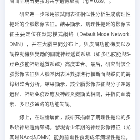
層面呈現出更強的共享遺傳驅動（rg = 0.89）。
研究進一步采用被試間表征相似性分析生成病理性
拖延的全腦影像表征。結果顯示，病理性拖延的影像表
征主要定位在默認模式網絡（Default Mode Network,
DMN），并在大腦空間分布上，與皮層功能梯度以及
調控動機與獎勵的關鍵神經遞質系統（如多巴胺能與5-
羥色胺能神經遞質系統）高度重合。最后，研究對該全
腦影像表征與人腦基因表達數據進行橫斷面與縱向的轉
錄組整合分析，結果顯示，該全腦影像表征與分子運輸
過程、神經免疫反應及神經炎癥顯著相關，并指向血清
素、多巴胺通路的功能失調。
綜上，在理論層面，該研究描繪了病理性拖延的多
系統神經遺傳架構，發現青少年期的神經影像特征（尤
其是NAcc與DMN）能夠前瞻性預測成年病理性拖延，