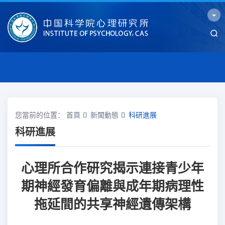
您當前的位置：
首頁
新聞動態
科研進展
科研進展
心理所合作研究揭示連接青少年
期神經發育偏離與成年期病理性
拖延間的共享神經遺傳架構