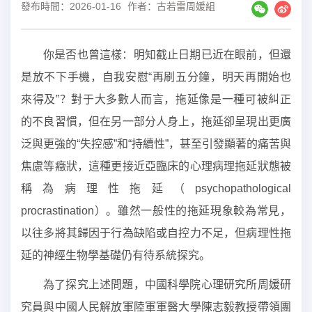
發布時間：2026-01-16
作者：古若雷周媛組
你是否也曾這樣：明知截止日期已近在眼前，但還
是放不下手機，自我安慰“再刷五分鐘，明天再開始也
來得及”？對于大多數人而言，拖延像是一種可被糾正
的不良習慣，但在另一部分人身上，拖延卻呈現出更廣
泛與更強的“失控感”和“持續性”，甚至引發顯著的痛苦與
焦慮等癥狀，這種更接近亞臨床的心理病理拖延狀態被
稱為病理性拖延（psychopathological
procrastination）。雖然一般性的拖延現象較為常見，
以往多將其歸因于行為缺陷或自控力不足，但病理性拖
延的神經生物學基礎仍有待系統探究。
為了探究上述問題，中國科學院心理研究所周媛研
究員與中國人民解放軍陸軍軍醫大學陳志毅教授帶領團