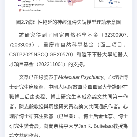
圖2
.?
病理性拖延的神經遺傳失調模型理論示意圖
該研究得到了國家自然科學基金（32300907,
72033006）、重慶市自然科學基金（面上項目，
CSTB2025NSCQ-GPX0570）和陸軍軍醫大學紅醫人
才項目基金（202211001）的支持。
文章已在線發表于
Molecular Psychiatry
。心理所博
士研究生扈原源，中國人民解放軍陸軍軍醫大學講師/在
職博士后唐炎程、博士研究生李威為論文共同第一作
者，陳志毅教授與周媛研究員為論文共同通訊作者。心
理所博士研究生鄭黨（已畢業）、博士后金悅寧、博士
研究生樊青晨，荷蘭奈梅亨大學Jan K. Buitelaar教授為
論文共同作者。