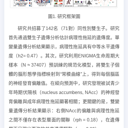
圖1. 研究框架圖
研究共招募了142名（71對）同性別雙生子。研究
首先通過雙生子遺傳分析估計病理性拖延的遺傳度。單
變量遺傳分析結果顯示，病理性拖延具有中等水平遺傳
度（h2= 0.47）。其次，研究利用ENIGMA生命周期大
樣本（N ≈ 37407）預訓練的規范化模型，將雙生子個
體的腦形態學指標映射到“常模曲線”上，得到每個腦區
的神經發育偏離值。在縱向預測中，研究發現被試青少
年時期伏隔核（nucleus accumbens, NAcc）的神經發
育偏離與成年病理性拖延顯著相關；更關鍵的是，雙變
量遺傳分析結果顯示：右側NAcc的偏離與病理性拖延
之間不僅存在表型層面的關聯（rph = 0.18），在遺傳