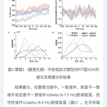
圖2.實驗1（聽覺任務）中各個試次類型的RT隨SOA的
變化及頻譜分析結果
結果顯示，在聽覺任務中，一致條件、刺激不一致
條件和反應不一致條件以theta (4-7.5 Hz)節律振蕩，而
中性條件以alpha (9.4 Hz)節律振蕩（圖2）。在沖突幅