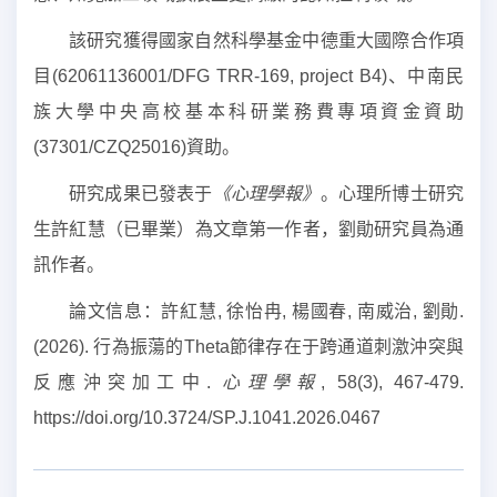
該研究獲得國家自然科學基金中德重大國際合作項
目(62061136001/DFG TRR-169, project B4)、中南民
族大學中央高校基本科研業務費專項資金資助
(37301/CZQ25016)資助。
研究成果已發表于
《心理學報》
。心理所博士研究
生許紅慧（已畢業）為文章第一作者，劉勛研究員為通
訊作者。
論文信息：許紅慧, 徐怡冉, 楊國春, 南威治, 劉勛.
(2026). 行為振蕩的Theta節律存在于跨通道刺激沖突與
反應沖突加工中.
心理學報
, 58(3), 467-479.
https://doi.org/10.3724/SP.J.1041.2026.0467