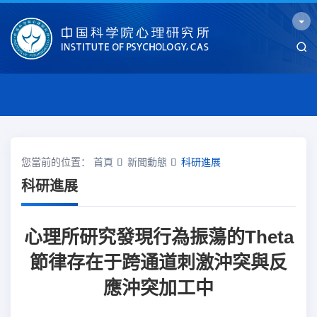
您當前的位置：
首頁
新聞動態
科研進展
科研進展
心理所研究發現行為振蕩的Theta
節律存在于跨通道刺激沖突與反
應沖突加工中