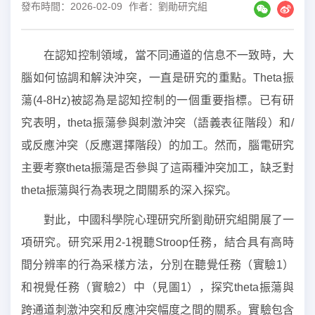
發布時間：2026-02-09
作者：劉勛研究組
在認知控制領域，當不同通道的信息不一致時，大
腦如何協調和解決沖突，一直是研究的重點。Theta振
蕩(4-8Hz)被認為是認知控制的一個重要指標。已有研
究表明，theta振蕩參與刺激沖突（語義表征階段）和/
或反應沖突（反應選擇階段）的加工。然而，腦電研究
主要考察theta振蕩是否參與了這兩種沖突加工，缺乏對
theta振蕩與行為表現之間關系的深入探究。
對此，中國科學院心理研究所劉勛研究組開展了一
項研究。研究采用2-1視聽Stroop任務，結合具有高時
間分辨率的行為采樣方法，分別在聽覺任務（實驗1）
和視覺任務（實驗2）中（見圖1），探究theta振蕩與
跨通道刺激沖突和反應沖突幅度之間的關系。實驗包含