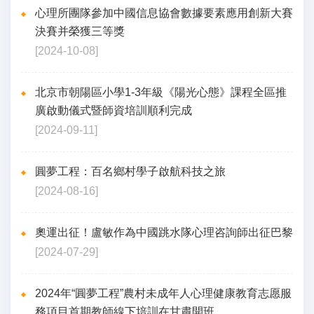
心理所團隊參加中國信息協會數據要素應用創新大賽
決賽并榮獲三等獎
[2024-10-08]
北京市朝陽區小學1-3年級《陽光心態》課程全區推
廣啟動儀式暨師資培訓順利完成
[2024-09-11]
圓夢工程：百名鄉村學子啟航科技之旅
[2024-08-16]
奧運出征！盧敏作為中國跳水隊心理咨詢師出征巴黎
[2024-07-29]
2024年“圓夢工程”農村未成年人心理健康教育志愿服
務項目首期教師線下培訓在甘肅開班